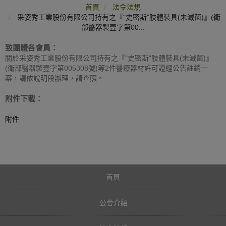
首頁
法令法規
采姿秀工業股份有限公司持有之『"史密斯"肢體裝具(未滅菌)』(衛
部醫器製壹字第00...
致團體各會員：​
關於采姿秀工業股份有限公司持有之『"史密斯"肢體裝具(未滅菌)』
(衛部醫器製壹字第005308號)等2件醫療器材許可證經公告註銷一
案，請依說明段辦理，請查照。
附件下載：
​附件
首頁
公會介紹